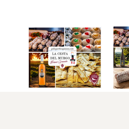
LA CESTA DEL MURGO
CE
BIANCO-GRANATA
€
64
,
90