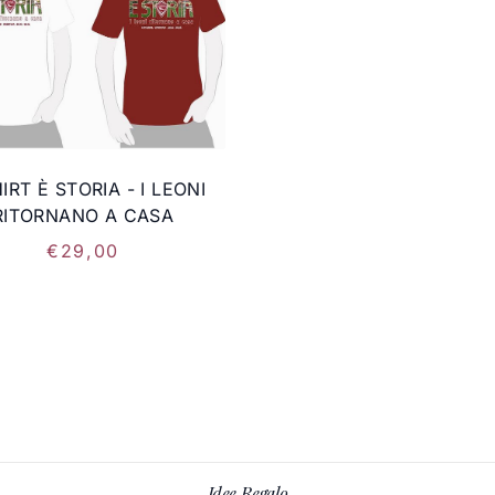
IRT È STORIA - I LEONI
RITORNANO A CASA
€
29
,
00
Idee Regalo