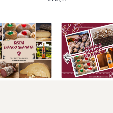
STA BIANCO GRANATA
CESTA NATALIZIA BIA
GRANATA
€
119
,
90
€
69
,
90