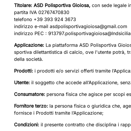
Titolare: ASD Polisportiva Gioiosa,
con sede legale i
partita IVA 02767470830
telefono +39 393 924 3673
indirizzo e-mail asdpolisportivagioiosa@gmail.com
indirizzo PEC : 913797.polisportivagioiosa@lndsicilia.
Applicazione:
La piattaforma ASD Polisportiva Gioiosa,
sportiva dilettantistica di calcio, ove l'utente potrà, 
della società.
Prodotti:
i prodotti e/o servizi offerti tramite l’Applic
Utente:
il soggetto che accede all’Applicazione, senza d
Consumatore:
persona fisica che agisce per scopi est
Fornitore terzo:
la persona fisica o giuridica che, age
fornisce i Prodotti tramite l’Applicazione;
Condizioni:
il presente contratto che disciplina i rappor