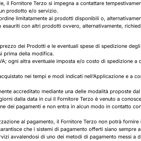
le, il Fornitore Terzo si impegna a contattare tempestivame
un prodotto e/o servizio.
’ordine limitatamente ai prodotti disponibili o, alternativamen
 o esauriti con altri prodotti ovvero, alternativamente, richie
il prezzo dei Prodotti e le eventuali spese di spedizione degl
si prima della modifica.
IVA; ogni altra eventuale imposta e/o costo di spedizione a 
quistato nei tempi e modi indicati nell’Applicazione e a com
ente accreditato mediante una delle modalità proposte dal Fo
giorni dalla data in cui il Fornitore Terzo è venuto a conos
ione dei pagamenti e non entra in alcun modo in contatto con
izzazione al pagamento, il Fornitore Terzo non potrà fornire
arantisce che i sistemi di pagamento offerti siano sempre ac
vizi avvalendosi di uno dei metodi di pagamento messi a di