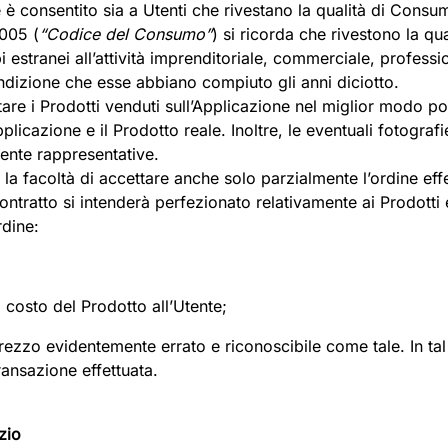
 è consentito sia a Utenti che rivestano la qualità di Consum
2005 (
“Codice del Consumo”
) si ricorda che rivestono la qu
i estranei all’attività imprenditoriale, commerciale, profess
ondizione che esse abbiano compiuto gli anni diciotto.
tare i Prodotti venduti sull’Applicazione nel miglior modo p
pplicazione e il Prodotto reale. Inoltre, le eventuali fotograf
ente rappresentative.
la facoltà di accettare anche solo parzialmente l’ordine effe
il contratto si intenderà perfezionato relativamente ai Prodott
rdine:
 costo del Prodotto all’Utente;
zzo evidentemente errato e riconoscibile come tale. In tal c
ransazione effettuata.
zio