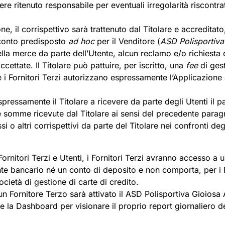
ere ritenuto responsabile per eventuali irregolarità riscontra
e, il corrispettivo sarà trattenuto dal Titolare e accreditato
 conto predisposto
ad hoc
per il Venditore (
ASD Polisportiva
ella merce da parte dell’Utente, alcun reclamo e/o richiesta d
ccettate. Il Titolare può pattuire, per iscritto, una
fee
di gest
i e i Fornitori Terzi autorizzano espressamente l’Applicazione
espressamente il Titolare a ricevere da parte degli Utenti il
lle somme ricevute dal Titolare ai sensi del precedente para
 o altri corrispettivi da parte del Titolare nei confronti degl
Fornitori Terzi e Utenti, i Fornitori Terzi avranno accesso a
te bancario né un conto di deposito e non comporta, per i Fo
ocietà di gestione di carte di credito.
scun Fornitore Terzo sarà attivato il ASD Polisportiva Gioios
re la Dashboard per visionare il proprio report giornaliero deg