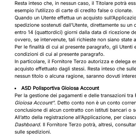
Resta inteso che, in nessun caso, il Titolare potrà ess
esempio l’utilizzo di carte di credito false o clonate.
Quando un Utente effettua un acquisto sull’Applicazion
spedizione sostenuti dall’Utente, direttamente su un
entro 14 (quattordici) giorni dalla data di ricezione d
ovvero, se intervenute, tali richieste non siano state a
Per le finalità di cui al presente paragrafo, gli Utent
condizioni di cui al presente paragrafo.
In particolare, il Fornitore Terzo autorizza e delega 
acquisto effettuato dagli stessi. Resta inteso che su
nessun titolo o alcuna ragione, saranno dovuti interessi
ASD Polisportiva Gioiosa Account
Per la gestione dei pagamenti e delle transazioni tra 
Gioiosa Account”
. Detto conto non è un conto corren
conclusione di alcun contratto con istituti bancari o s
All’atto della registrazione all’Applicazione, per cia
Dashboard.
Il Fornitore Terzo potrà, altresì, consulta
sulle spedizioni.